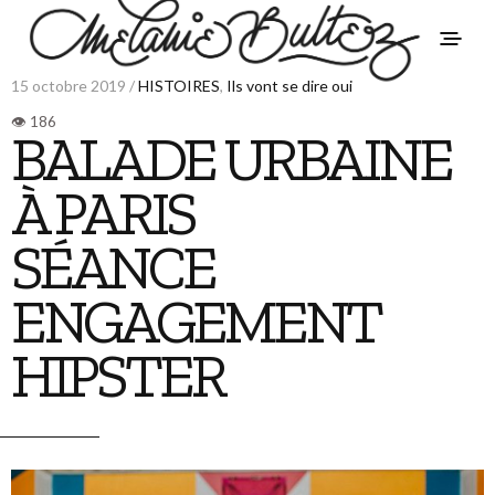
15 octobre 2019 /
HISTOIRES
,
Ils vont se dire oui
BALADE URBAINE
À PARIS
SÉANCE
ENGAGEMENT
HIPSTER