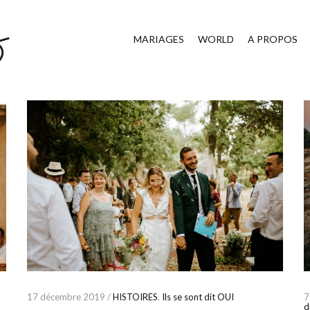
MARIAGES
WORLD
A PROPOS
17 décembre 2019 /
HISTOIRES
,
Ils se sont dit OUI
7
d