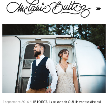
4 septembre 2016 /
HISTOIRES
,
Ils se sont dit OUI
,
Ils vont se dire oui