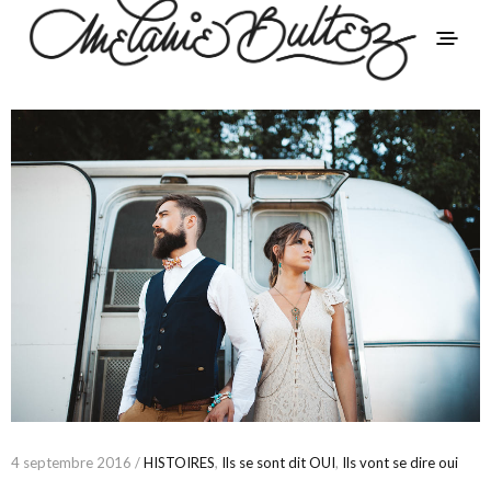
4 septembre 2016 /
HISTOIRES
,
Ils se sont dit OUI
,
Ils vont se dire oui